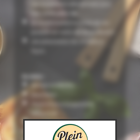
rigoureusement sélectionnées pour
leur certification AB
la transformation exclusive de nos
produits sur notre site de production
une présentation des produits à
façon.
Au menu :
Terrines et Rillettes
Saucisserie
Choux et accompagnement
choucroute
Ails cuits, Mortadelle
Boudins noirs, boudins blancs