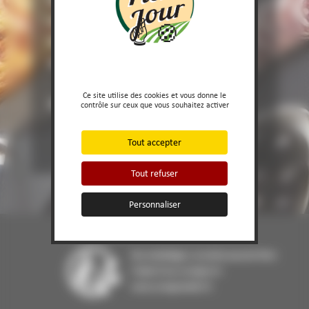
Accompagnement pour raclette
Saucissons secs et spécialités sèches
Produits de l’Ile de Beauté
Jambon de Bayonne, Parme et
Serrano
Ce site utilise des cookies et vous donne le
Jambons cuits
contrôle sur ceux que vous souhaitez activer
Tout accepter
Tout refuser
Personnaliser
Nos emballages / produits peuvent faire
l'objet d'une consigne tri
www.consignesdetri.fr