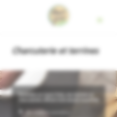
Panneau de gestion des cookies
Charcuterie et terrines
Destinées au rayon frais, nos terrines et
charcuteries offrent trois atouts essentiels
:
des matières premières