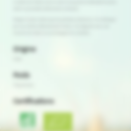
Le Speck est obtenu de la cuisse non grasse et désossée du porc,
selon un procédé entièrement artisanal.
Maigre et plus relevé que les jambons ordinaires, il se distingue
par ses arômes délicatement fumés. Il se déguste avec une
tranche de melon ou accompagne les raclettes.
Origine
Italie
Poids
70 grammes
Certifications